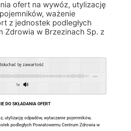
ia ofert na wywóz, utylizację
pojemników, ważenie
t z jednostek podległych
Zdrowia w Brzezinach Sp. z
odsłuchać tę zawartość
-:--
1x
Powered By
GSpeech
IE DO SKŁADANIA OFERT
z, utylizację odpadów, wytaczanie pojemników,
nostek podległych Powiatowemu Centrum Zdrowia w