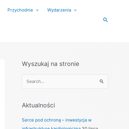
Przychodnie
Wydarzenia
Search
Wyszukaj na stronie
S
e
a
Aktualności
r
c
Serce pod ochroną – inwestycja w
h
infrastrukturę kardiologiczną
30 lipca