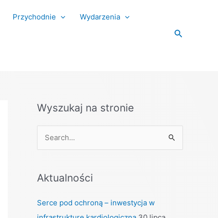
Przychodnie
Wydarzenia
Search
Wyszukaj na stronie
S
e
a
Aktualności
r
c
Serce pod ochroną – inwestycja w
h
infrastrukturę kardiologiczną
30 lipca