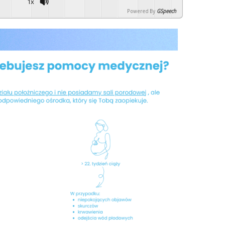
1x
Powered By
GSpeech