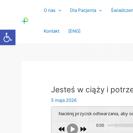
Skocz
Post
do
navigation
O nas
Dla Pacjenta
Świadczen
treści
Otwórz pasek narzędzi
Kontakt
[ENG]
Jesteś w ciąży i pot
5 maja 2026
Naciśnij przycisk odtwarzania, aby 
0:00